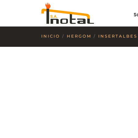
S
INICIO
/
HERGOM
/
INSERTALBES