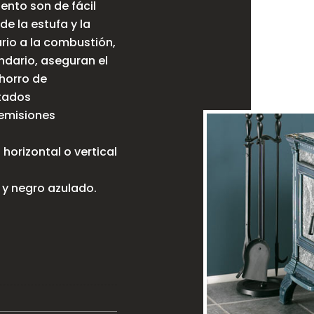
nto son de fácil
e la estufa y la
ario a la combustión,
ndario, aseguran el
ahorro de
ltados
 emisiones
horizontal o vertical
y negro azulado.