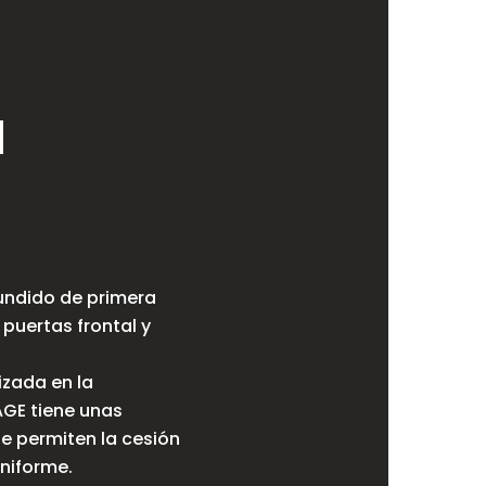
l
fundido de primera
 puertas frontal y
izada en la
AGE tiene unas
e permiten la cesión
niforme.