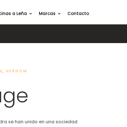
cinas a Leña
Marcas
Contacto
S
,
HERGOM
age
iedra se han unido en una sociedad