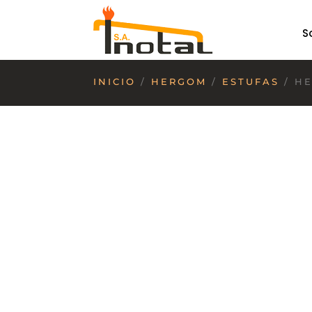
S
INICIO
/
HERGOM
/
ESTUFAS
/ HE