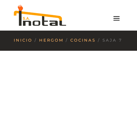
INICIO
/
HERGOM
/
COCINAS
/ SAJA 7