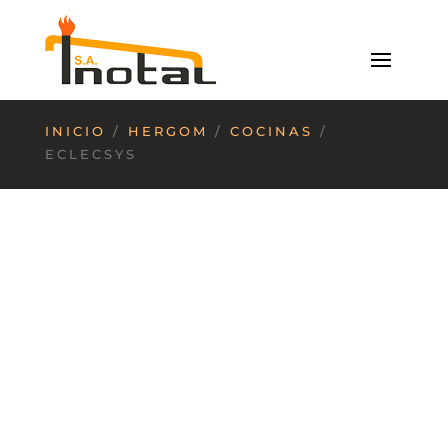
INICIO
/
HERGOM
/
COCINAS
/
ECLECSYS