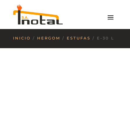
INICIO
/
HERGOM
/
ESTUFAS
/ E-30 L