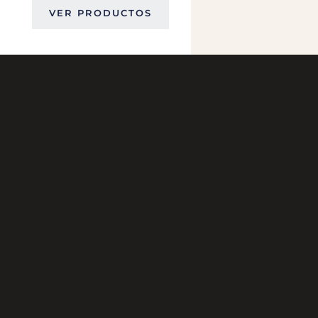
VER PRODUCTOS
GENERAL PAZ 1288 ESQUINA COIMBRA
TEL. 2601 8526
095 254 555