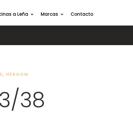
cinas a Leña
Marcas
Contacto
S
,
HERGOM
3/38