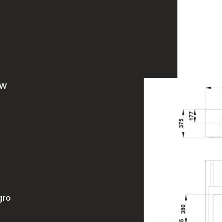
kW
gro