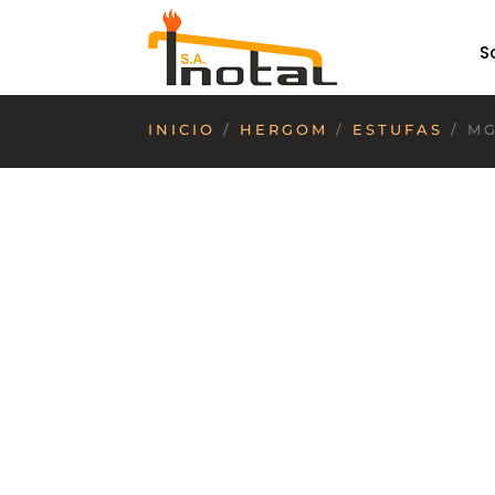
S
INICIO
/
HERGOM
/
ESTUFAS
/ MG