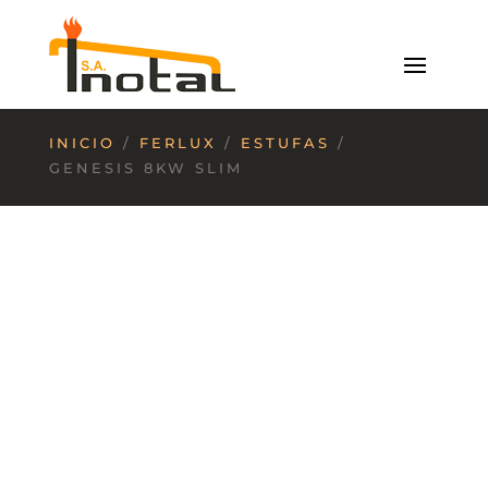
INICIO
/
FERLUX
/
ESTUFAS
/
GENESIS 8KW SLIM