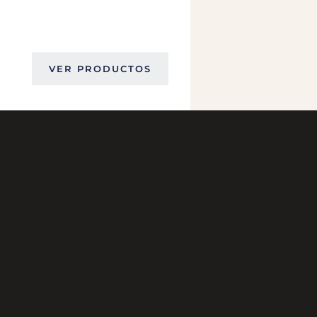
VER PRODUCTOS
GENERAL PAZ 1288 ESQUINA COIMBRA
TEL. 2601 8526