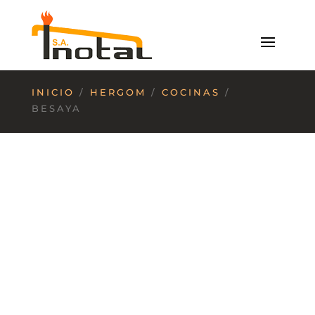
INICIO
/
HERGOM
/
COCINAS
/
BESAYA